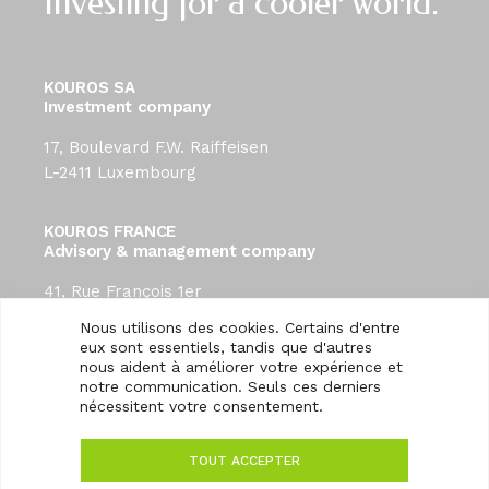
Investing for a cooler world.
KOUROS SA
Investment company
17, Boulevard F.W. Raiffeisen
L-2411 Luxembourg
KOUROS FRANCE
Advisory & management company
41, Rue François 1er
75008 Paris
Nous utilisons des cookies. Certains d'entre
contact@kouros-investment.com
eux sont essentiels, tandis que d'autres
nous aident à améliorer votre expérience et
notre communication. Seuls ces derniers
Suivez-nous :
nécessitent votre consentement.
TOUT ACCEPTER